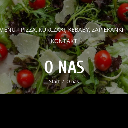
MENU - PIZZA, KURCZAKI, KEBABY, ZAPIEKANKI
KONTAKT
O NAS
Start
O nas