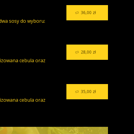
36,00 zł
 dwa sosy do wyboru:
28,00 zł
lizowana cebula oraz
35,00 zł
lizowana cebula oraz