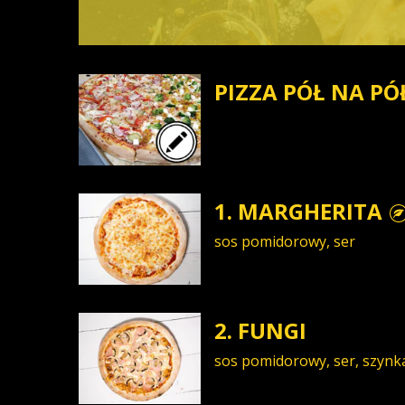
PIZZA PÓŁ NA PÓ
1. MARGHERITA
sos pomidorowy, ser
2. FUNGI
sos pomidorowy, ser, szynka