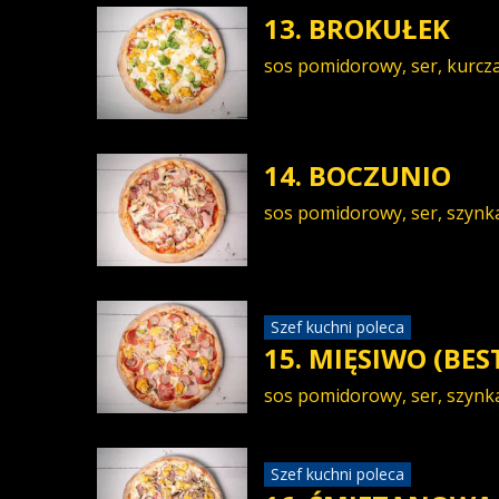
13. BROKUŁEK
sos pomidorowy, ser, kurczak
14. BOCZUNIO
sos pomidorowy, ser, szynka
Szef kuchni poleca
15. MIĘSIWO (BES
sos pomidorowy, ser, szynka,
Szef kuchni poleca