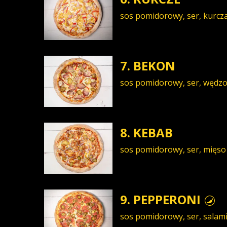
sos pomidorowy, ser, kurcz
7. BEKON
sos pomidorowy, ser, wędzo
8. KEBAB
sos pomidorowy, ser, mięs
9. PEPPERONI
sos pomidorowy, ser, salami