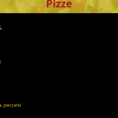
Pizze
Ł
, pieczarki